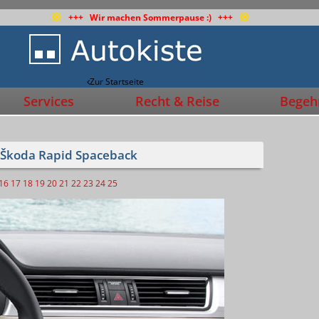
+++ Wir machen Sommerpause :) +++
Zur Startseite
Services
Recht & Reise
Begehr
 Škoda Rapid Spaceback
16
17
18
19
20
21
22
23
24
25