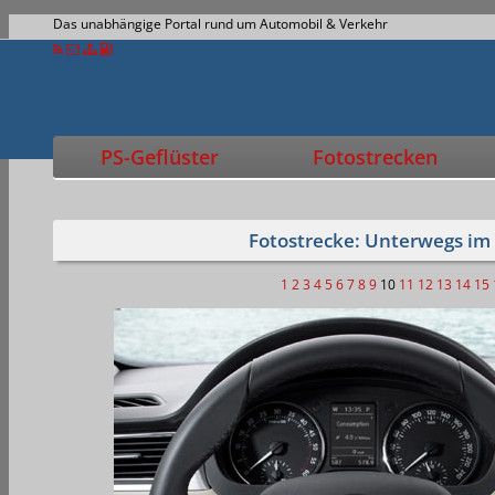
Das unabhängige Portal rund um Automobil & Verkehr
PS-Geflüster
Fotostrecken
Fotostrecke: Unterwegs im
1
2
3
4
5
6
7
8
9
10
11
12
13
14
15