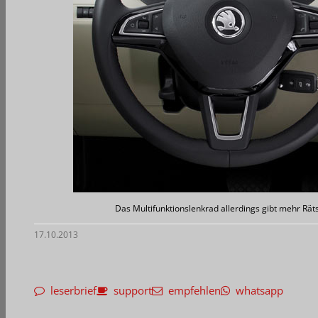
Das Multifunktionslenkrad allerdings gibt mehr Rät
17.10.2013
leserbrief
support
empfehlen
whatsapp