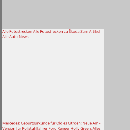
Alle Fotostrecken
Alle Fotostrecken zu Škoda
Zum Artikel
Alle Auto-News
Mercedes: Geburtsurkunde für Oldies
Citroën: Neue Ami-
Version für Rollstuhlfahrer
Ford Ranger Holly Green: Alles