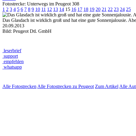
Fotostrecke: Unterwegs im Peugeot 308
1
2
3
4
5
6
7
8
9
10
11
12
13
14
15
16
17
18
19
20
21
22
23
24
25
Das Glasdach ist wirklich groß und hat eine gute Sonnenjalousie. Abe
20.09.2013
Bild: Peugeot Dtl. GmbH
leserbrief
support
empfehlen
whatsapp
Alle Fotostrecken
Alle Fotostrecken zu Peugeot
Zum Artikel
Alle Au