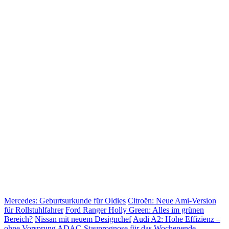
Mercedes: Geburtsurkunde für Oldies
Citroën: Neue Ami-Version
für Rollstuhlfahrer
Ford Ranger Holly Green: Alles im grünen
Bereich?
Nissan mit neuem Designchef
Audi A2: Hohe Effizienz –
ohne Vorsprung
ADAC-Stauprognose für das Wochenende