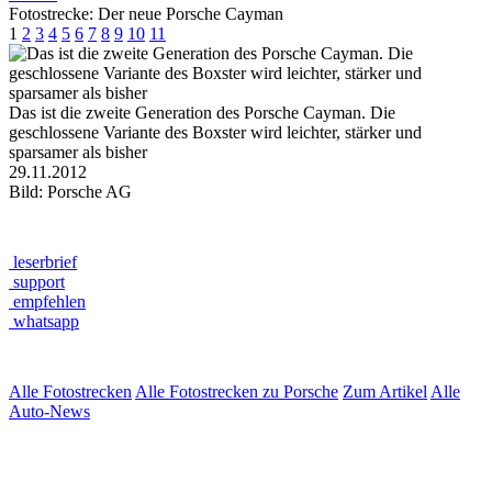
Fotostrecke: Der neue Porsche Cayman
1
2
3
4
5
6
7
8
9
10
11
Das ist die zweite Generation des Porsche Cayman. Die
geschlossene Variante des Boxster wird leichter, stärker und
sparsamer als bisher
29.11.2012
Bild: Porsche AG
leserbrief
support
empfehlen
whatsapp
Alle Fotostrecken
Alle Fotostrecken zu Porsche
Zum Artikel
Alle
Auto-News