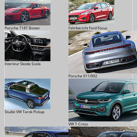
Porsche 718T Boxter
Fahrbericht Ford Focus
Interieur Skoda Scala
Porsche 911/992
Studie VW Tarok Pickup
VW T-Cross