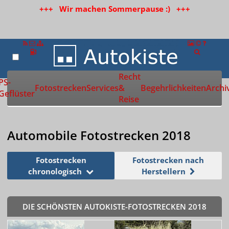
+++ Wir machen Sommerpause :) +++
Recht
Zur Startseite
PS-
Fotostrecken
Services
&
Begehrlichkeiten
Archi
Geflüster
Reise
Automobile Fotostrecken 2018
Fotostrecken
Fotostrecken nach
chronologisch
Herstellern
DIE SCHÖNSTEN AUTOKISTE-FOTOSTRECKEN 2018