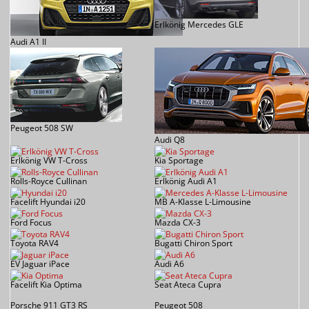
Erlkönig Mercedes GLE
Audi A1 II
Peugeot 508 SW
Audi Q8
Erlkönig VW T-Cross
Kia Sportage
Rolls-Royce Cullinan
Erlkönig Audi A1
Facelift Hyundai i20
MB A-Klasse L-Limousine
Ford Focus
Mazda CX-3
Toyota RAV4
Bugatti Chiron Sport
EV Jaguar iPace
Audi A6
Facelift Kia Optima
Seat Ateca Cupra
Porsche 911 GT3 RS
Peugeot 508