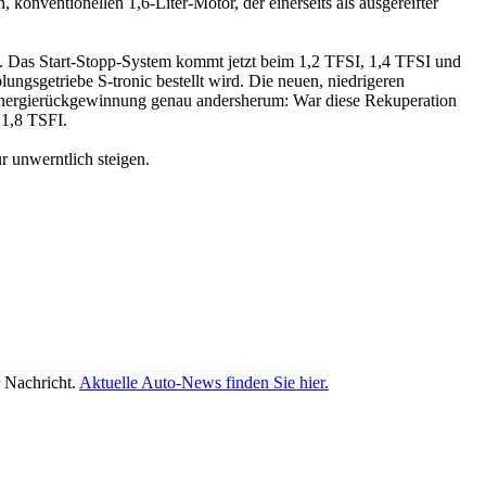
konventionellen 1,6-Liter-Motor, der einerseits als ausgereifter
rt. Das Start-Stopp-System kommt jetzt beim 1,2 TFSI, 1,4 TFSI und
gsgetriebe S-tronic bestellt wird. Die neuen, niedrigeren
msenergierückgewinnung genau andersherum: War diese Rekuperation
 1,8 TSFI.
r unwerntlich steigen.
r Nachricht.
Aktuelle Auto-News finden Sie hier.