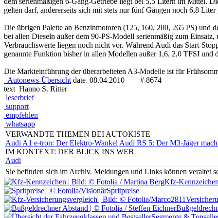
dem serienmäßigen 6-Gang-Getriebe liegt bei 5,5 Litern im Mittel. Die
gelten darf, andererseits sich mit stets nur fünf Gängen noch 6,8 Lite
Die übrigen Palette an Benzinmotoren (125, 160, 200, 265 PS) und de
bei allen Dieseln außer dem 90-PS-Modell serienmäßig zum Einsatz, 
Verbrauchswerte liegen noch nicht vor. Während Audi das Start-Stop
genannte Funktion bisher in allen Modellen außer 1,6, 2,0 TFSI und 
Die Markteinführung der überarbeiteten A3-Modelle ist für Frühsommer
Autonews-Übersicht
date
08.04.2010
—
# 8674
text
Hanno S. Ritter
leserbrief
support
empfehlen
whatsapp
VERWANDTE THEMEN BEI AUTOKISTE
Audi A1 e-tron: Der Elektro-Wankel
Audi RS 5: Der M3-Jäger macht 
IM KONTEXT: DER BLICK INS WEB
Audi
Sie befinden sich im Archiv.
Meldungen und Links können veraltet sei
Kfz-Kennzeiche
Spritpreise
Versicher
Bußgeldrechn
Segmente & Topselle