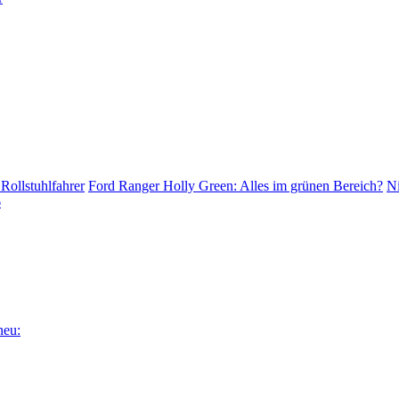
Rollstuhlfahrer
Ford Ranger Holly Green: Alles im grünen Bereich?
Ni
6
neu: