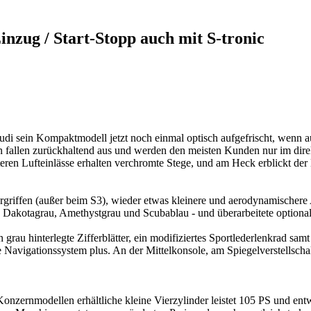
inzug / Start-Stopp auch mit S-tronic
Audi sein Kompaktmodell jetzt noch einmal optisch aufgefrischt, wenn a
fallen zurückhaltend aus und werden den meisten Kunden nur im direkte
ren Lufteinlässe erhalten verchromte Stege, und am Heck erblickt der 
rgriffen (außer beim S3), wieder etwas kleinere und aerodynamischere
t, Dakotagrau, Amethystgrau und Scubablau - und überarbeitete option
au hinterlegte Zifferblätter, ein modifiziertes Sportlederlenkrad samt 
Navigationssystem plus. An der Mittelkonsole, am Spiegelverstellscha
n Konzernmodellen erhältliche kleine Vierzylinder leistet 105 PS und