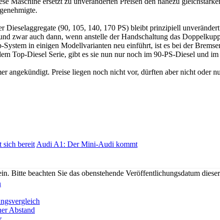
se Maschine ersetzt zu unveränderten Preisen den nahezu gleichstarken, 
r genehmigte.
r Dieselaggregate (90, 105, 140, 170 PS) bleibt prinzipiell unverände
und zwar auch dann, wenn anstelle der Handschaltung das Doppelkupplun
p-System in einigen Modellvarianten neu einführt, ist es bei der Bre
dem Top-Diesel Serie, gibt es sie nun nur noch im 90-PS-Diesel und im
 angekündigt. Preise liegen noch nicht vor, dürften aber nicht oder nu
sich bereit
Audi A1: Der Mini-Audi kommt
n. Bitte beachten Sie das obenstehende Veröffentlichungsdatum diese
n
ungsvergleich
er Abstand
r