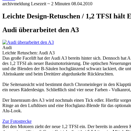
archivmeldung
Lesezeit ~ 2 Minuten
08.04.2010
Leichte Design-Retuschen / 1,2 TFSI hält E
Audi überarbeitet den A3
Audi
Leichte Retuschen: Audi A3
Das große Facelift hat der Audi A3 bereits hinter sich. Dennoch hat 
des 1,2 TFSI als neuer Basismotorisierung.
Die optischen Neuerungen 
und die Blenden der B-Säulen hochglänzend schwarz lackiert, die unte
Abrisskante und beim Dreitürer abgedunkelte Rückleuchten.
Die Seitenansicht wird bestimmt durch Chromeinleger in den Klapptü
ein neues Räderdesign. Schließlich sind vier neue Farben - Vulkanro
Der Innenraum des A3 wird nochmals einen Tick edler. Hierfür sorgen gr
Ringe an den Luftdüsen und eine Hochglanz-Blende für das optionale 
Alu-Look.
Zur Fotostrecke
Bei den Motoren zieht der neue 1,2 TFSI ein. Der bereits in andere