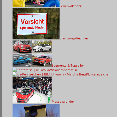
Ferienkalender
Bremsweg-Rechner
Segmente & Topseller
Spritpreise
Kfz-Kennzeichen
Messekalender