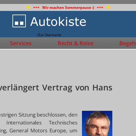
+++ Wir machen Sommerpause :) +++
Zur Startseite
Services
Recht & Reise
Begehr
 verlängert Vertrag von Hans
strigen Sitzung beschlossen, den
ternationales Technisches
ing, General Motors Europe, um