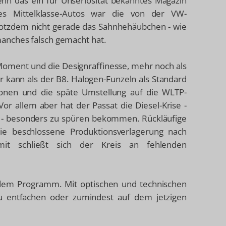
enn das ein für Unseriösität bekanntes Magazin
es Mittelklasse-Autos war die von der VW-
otzdem nicht gerade das Sahnhehäubchen - wie
anches falsch gemacht hat.
Moment und die Designraffinesse, mehr noch als
kann als der B8. Halogen-Funzeln als Standard
ionen und die späte Umstellung auf die WLTP-
or allem aber hat der Passat die Diesel-Krise -
e - besonders zu spüren bekommen. Rückläufige
e beschlossene Produktionsverlagerung nach
it schließt sich der Kreis an fehlenden
 dem Programm. Mit optischen und technischen
u entfachen oder zumindest auf dem jetzigen