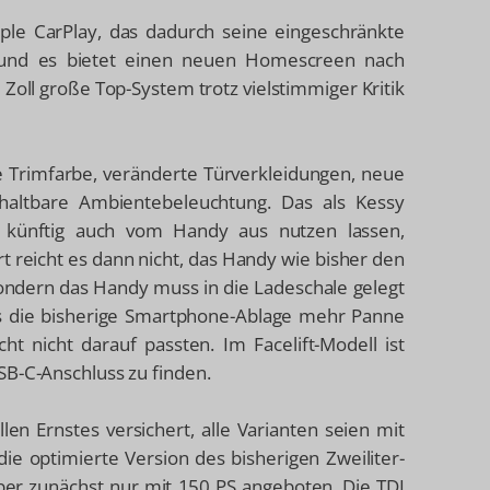
ple CarPlay, das dadurch seine eingeschränkte
rt, und es bietet einen neuen Homescreen nach
 Zoll große Top-System trotz vielstimmiger Kritik
Trimfarbe, veränderte Türverkleidungen, neue
chaltbare Ambientebeleuchtung. Das als Kessy
h künftig auch vom Handy aus nutzen lassen,
 reicht es dann nicht, das Handy wie bisher den
ondern das Handy muss in die Ladeschale gelegt
as die bisherige Smartphone-Ablage mehr Panne
ht nicht darauf passten. Im Facelift-Modell ist
SB-C-Anschluss zu finden.
en Ernstes versichert, alle Varianten seien mit
, die optimierte Version des bisherigen Zweiliter-
aber zunächst nur mit 150 PS angeboten. Die TDI