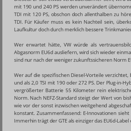
mit 190 und 240 PS werden unverändert übernomme
TDI mit 120 PS, obschon doch allenthalben zu hören
TDI. Für Käufer muss es kein Nachteil sein, überk
Laufkultur doch durch merklich bessere Trinkmanie
Wer erwartet hätte, VW würde als vertrauensb
Abgasnorm EU6d ausliefern, wird sich wieder einma
sind nur nach der weniger zukunftssicheren Norm EU
Wer auf die spezifischen Diesel-Vorteile verzichtet
und als 2,0 TSI mit 190 oder 272 PS. Der Plug-in-H
vergrößerter Batterie 55 Kilometer rein elektrisc
Norm. Nach NEFZ-Standard steigt der Wert von bis
wie vor der sonst inzwischen weitgehend abgeschaff
konstant. Zusammenfassend: E-Innovationen sieht
Immerhin trägt der GTE als einziger das EU6d-Labe