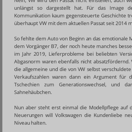
Nein, VW wird den Passat nicht einstellen, auch w
unlängst so dargestellt hat. Für das Image d
Kommunikation kaum gegensteuerte Geschichte tr
überhaupt VW mit dem aktuellen Passat seit 2014 m
So fehlte dem Auto von Beginn an das emotionale 
dem Vorgänger B7, der noch heute manches besser 
im Jahr 2019, Lieferprobleme bei beliebten Vers
Abgasnorm waren ebenfalls nicht absatzfördernd. V
die allgemeine und die von VW selbst verschuldet
Verkaufszahlen waren dann ein Argument für di
Tschechien zum Generationswechsel, und dam
Sahnehäubchen.
Nun aber steht erst einmal die Modellpflege auf
Neuerungen will Volkswagen die Kundenliebe ne
Niveau halten.