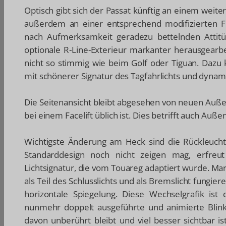
Optisch gibt sich der Passat künftig an einem weit
außerdem an einer entsprechend modifizierten Fr
nach Aufmerksamkeit geradezu bettelnden Attit
optionale R-Line-Exterieur markanter herausgearbe
nicht so stimmig wie beim Golf oder Tiguan. Daz
mit schönerer Signatur des Tagfahrlichts und dynam
Die Seitenansicht bleibt abgesehen von neuen Auß
bei einem Facelift üblich ist. Dies betrifft auch Auß
Wichtigste Änderung am Heck sind die Rückleuch
Standarddesign noch nicht zeigen mag, erfreu
Lichtsignatur, die vom Touareg adaptiert wurde. Ma
als Teil des Schlusslichts und als Bremslicht fungie
horizontale Spiegelung. Diese Wechselgrafik ist 
nunmehr doppelt ausgeführte und animierte Blink
davon unberührt bleibt und viel besser sichtbar i