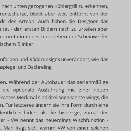
er nach unten gezogenen Kühlergrill zu erkennen,
ontschürze, bleibt aber weit entfernt von der
üde des Arteon. Auch haben die Designer das
itet - den ersten Bildern nach zu urteilen aber
u kommt ein neues Innenleben der Scheinwerfer
ischem Blinker.
enfarben und Räderdesigns unverändert, wie das
enspiegel und Dachreling.
ten. Während der Autobauer das serienmäßige
t die optionale Ausführung mit einer neuen
rkantes Merkmal sind drei sogenannte wings, die
ren. Für letzteres ändern sie ihre Form durch eine
deutlich schicker als die bisherige, zumal der
er - VW nennt das neuerdings Wischfunktion -
st. Man fragt sich, warum VW von einer solchen