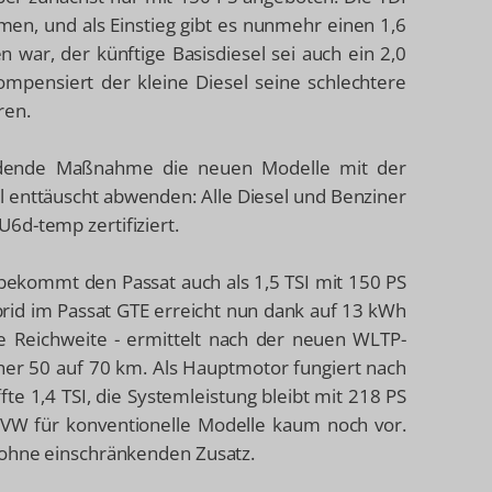
n, und als Einstieg gibt es nunmehr einen 1,6
 war, der künftige Basisdiesel sei auch ein 2,0
ompensiert der kleine Diesel seine schlechtere
ren.
ildende Maßnahme die neuen Modelle mit der
l enttäuscht abwenden: Alle Diesel und Benziner
6d-temp zertifiziert.
, bekommt den Passat auch als 1,5 TSI mit 150 PS
ybrid im Passat GTE erreicht nun dank auf 13 kWh
he Reichweite - ermittelt nach der neuen WLTP-
her 50 auf 70 km. Als Hauptmotor fungiert nach
te 1,4 TSI, die Systemleistung bleibt mit 218 PS
 VW für konventionelle Modelle kaum noch vor.
l ohne einschränkenden Zusatz.