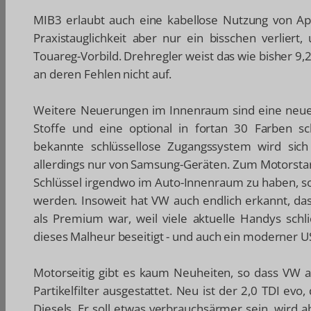
MIB3 erlaubt auch eine kabellose Nutzung von Ap
Praxistauglichkeit aber nur ein bisschen verlie
Touareg-Vorbild. Drehregler weist das wie bisher 9,2
an deren Fehlen nicht auf.
Weitere Neuerungen im Innenraum sind eine neue 
Stoffe und eine optional in fortan 30 Farben s
bekannte schlüssellose Zugangssystem wird sic
allerdings nur von Samsung-Geräten. Zum Motorstart
Schlüssel irgendwo im Auto-Innenraum zu haben, s
werden. Insoweit hat VW auch endlich erkannt, d
als Premium war, weil viele aktuelle Handys schlic
dieses Malheur beseitigt - und auch ein moderner U
Motorseitig gibt es kaum Neuheiten, so dass VW all
Partikelfilter ausgestattet. Neu ist der 2,0 TDI evo
Diesels. Er soll etwas verbrauchsärmer sein, wird 