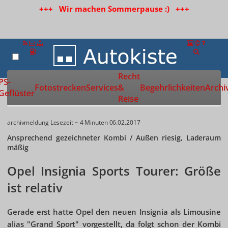
+++ Wir machen Sommerpause :) +++
Recht
Zur Startseite
PS-
Fotostrecken
Services
&
Begehrlichkeiten
Archi
Geflüster
Reise
archivmeldung
Lesezeit ~ 4 Minuten
06.02.2017
Ansprechend gezeichneter Kombi / Außen riesig, Laderaum
mäßig
Opel Insignia Sports Tourer: Größe
ist relativ
Gerade erst hatte Opel den neuen Insignia als Limousine
alias "Grand Sport" vorgestellt, da folgt schon der Kombi