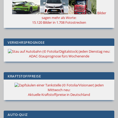
Bilder
sagen mehr als Worte
:
15.120 Bilder in 1.708 Fotostrecken
VERKEHRSPROGNOSE
Jeden Dienstag neu:
ADAC-Stauprognose fürs Wochenende
KRAFTSTOFFPREISE
Jeden
Mittwoch neu:
Aktuelle Kraftstoffpreise in Deutschland
AUTO-QUIZ