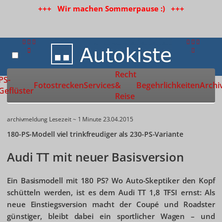
+++ Wir machen Sommerpause :) +++
Recht
Zur Startseite
PS-
Fotostrecken
Services
&
Begehrlichkeiten
Archi
Geflüster
Reise
archivmeldung
Lesezeit ~ 1 Minute
23.04.2015
180-PS-Modell viel trinkfreudiger als 230-PS-Variante
Audi TT mit neuer Basisversion
Ein Basismodell mit 180 PS? Wo Auto-Skeptiker den Kopf
schütteln werden, ist es dem Audi TT 1,8 TFSI ernst: Als
neue Einstiegsversion macht der Coupé und Roadster
günstiger, bleibt dabei ein sportlicher Wagen – und