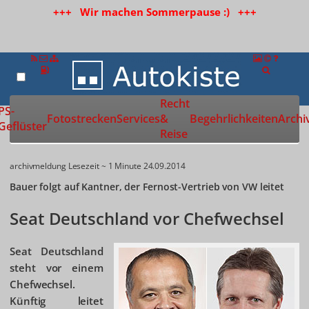
+++ Wir machen Sommerpause :) +++
Recht
Zur Startseite
PS-
Fotostrecken
Services
&
Begehrlichkeiten
Archi
Geflüster
Reise
archivmeldung
Lesezeit ~ 1 Minute
24.09.2014
Bauer folgt auf Kantner, der Fernost-Vertrieb von VW leitet
Seat Deutschland vor Chefwechsel
Seat Deutschland
steht vor einem
Chefwechsel.
Künftig leitet