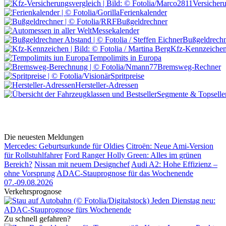
Versicher
Ferienkalender
Bußgeldrechner
Messekalender
Bußgeldrechn
Kfz-Kennzeiche
Tempolimits in Europa
Bremsweg-Rechner
Spritpreise
Hersteller-Adressen
Segmente & Topselle
Die neuesten Meldungen
Mercedes: Geburtsurkunde für Oldies
Citroën: Neue Ami-Version
für Rollstuhlfahrer
Ford Ranger Holly Green: Alles im grünen
Bereich?
Nissan mit neuem Designchef
Audi A2: Hohe Effizienz –
ohne Vorsprung
ADAC-Stauprognose für das Wochenende
07.-09.08.2026
Verkehrsprognose
Jeden Dienstag neu:
ADAC-Stauprognose fürs Wochenende
Zu schnell gefahren?