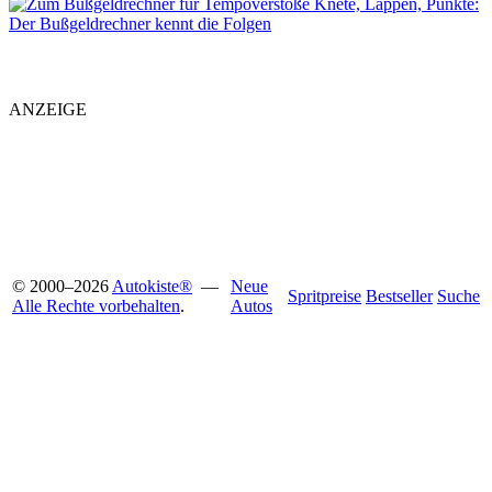
Knete, Lappen, Punkte:
Der Bußgeldrechner kennt die Folgen
ANZEIGE
© 2000
–
2026
Autokiste®
—
Neue
Spritpreise
Bestseller
Suche
Alle Rechte vorbehalten
.
Autos