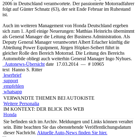
2006 in Deutschland verantwortete. Der passionierte Motorradfahrer
folgt auf Günter Schnatz (63), der seit Ende Februar im Ruhestand
ist.
Auch im weiteren Management von Honda Deutschland ergeben
sich zum 1. April einige Neuerungen: Matthias Heinrichs übernimmt
als General Manager die Leitung der Business Administration. Als
Deputy General Manager verantwortet Albert Erlacher künftig die
Abteilung Power Equipment, Jürgen Höpker-Seibert führt in
gleicher Rolle den Bereich Motorrad. Die Leitung des Bereichs
Automobile obliegt auch weiterhin General Manager Ingo Nyhues.
Autonews-Übersicht
date
17.03.2014
—
# 10965
text
Hanno S. Ritter
leserbrief
support
empfehlen
whatsapp
VERWANDTE THEMEN BEI AUTOKISTE
Weitere Personalia
IM KONTEXT: DER BLICK INS WEB
Honda
Sie befinden sich im Archiv.
Meldungen und Links können veraltet
sein. Bitte beachten Sie das obenstehende Veröffentlichungsdatum
dieser Nachricht.
Aktuelle Auto-News finden Sie hier.