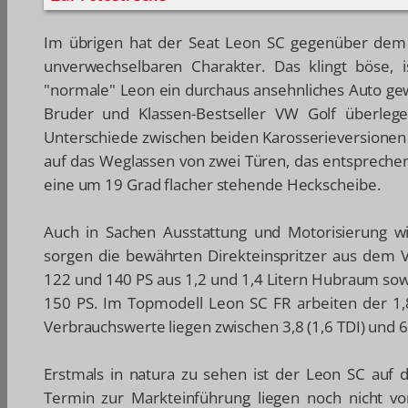
Im übrigen hat der Seat Leon SC gegenüber dem f
unverwechselbaren Charakter. Das klingt böse, 
"normale" Leon ein durchaus ansehnliches Auto gew
Bruder und Klassen-Bestseller VW Golf überleg
Unterschiede zwischen beiden Karosserieversionen 
auf das Weglassen von zwei Türen, das entspreche
eine um 19 Grad flacher stehende Heckscheibe.
Auch in Sachen Ausstattung und Motorisierung wi
sorgen die bewährten Direkteinspritzer aus dem V
122 und 140 PS aus 1,2 und 1,4 Litern Hubraum sowi
150 PS. Im Topmodell Leon SC FR arbeiten der 1,8
Verbrauchswerte liegen zwischen 3,8 (1,6 TDI) und 6,0
Erstmals in natura zu sehen ist der Leon SC auf
Termin zur Markteinführung liegen noch nicht vor