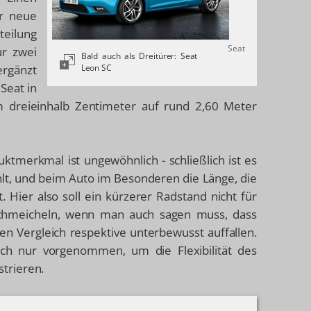
er neue
teilung
Seat
ur zwei
Bald auch als Dreitürer: Seat
ergänzt
Leon SC
Seat in
dreieinhalb Zentimeter auf rund 2,60 Meter
ktmerkmal ist ungewöhnlich - schließlich ist es
hlt, und beim Auto im Besonderen die Länge, die
. Hier also soll ein kürzerer Radstand nicht für
chmeicheln, wenn man auch sagen muss, dass
kten Vergleich respektive unterbewusst auffallen.
auch nur vorgenommen, um die Flexibilität des
trieren.