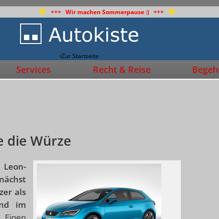
+++ Wir machen Sommerpause :) +++
Zur Startseite
Services
Recht & Reise
Begehr
ge die Würze
 Leon-
nächst
zer als
und im
.
Einen