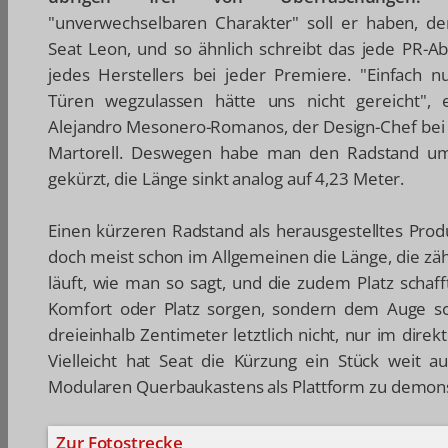
"unverwechselbaren Charakter" soll er haben, d
Seat Leon, und so ähnlich schreibt das jede PR-Ab
jedes Herstellers bei jeder Premiere. "Einfach n
Türen wegzulassen hätte uns nicht gereicht", 
Alejandro Mesonero-Romanos, der Design-Chef bei 
Martorell. Deswegen habe man den Radstand um 
gekürzt, die Länge sinkt analog auf 4,23 Meter.
Einen kürzeren Radstand als herausgestelltes Produ
doch meist schon im Allgemeinen die Länge, die zä
läuft, wie man so sagt, und die zudem Platz schafft
Komfort oder Platz sorgen, sondern dem Auge s
dreieinhalb Zentimeter letztlich nicht, nur im dire
Vielleicht hat Seat die Kürzung ein Stück weit 
Modularen Querbaukastens als Plattform zu demons
Zur Fotostrecke