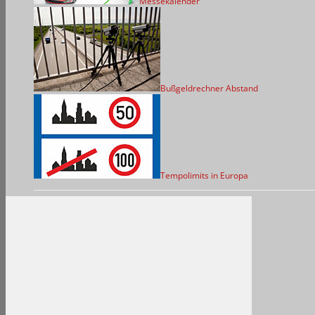
Messekalender
Bußgeldrechner Abstand
Tempolimits in Europa