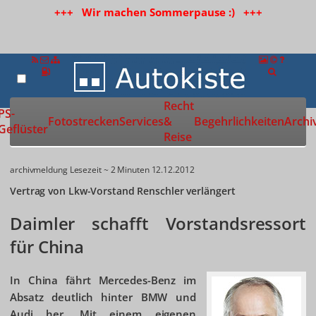
+++ Wir machen Sommerpause :) +++
Recht
Zur Startseite
PS-
Fotostrecken
Services
&
Begehrlichkeiten
Archi
Geflüster
Reise
archivmeldung
Lesezeit ~ 2 Minuten
12.12.2012
Vertrag von Lkw-Vorstand Renschler verlängert
Daimler schafft Vorstandsressort
für China
In China fährt Mercedes-Benz im
Absatz deutlich hinter BMW und
Audi her. Mit einem eigenen