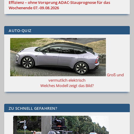
Effizienz – ohne Vorsprung
ADAC-Stauprognose für das
Wochenende 07.-09.08.2026
AUTO-QUIZ
Groß und
vermutlich elektrisch
Welches Modell zeigt das Bild?
ZU SCHNELL GEFAHREN?