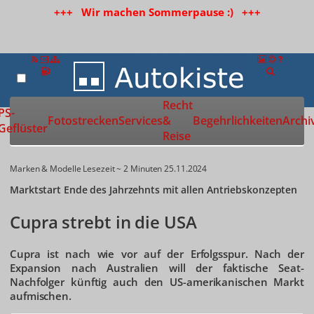
+++ Wir machen Sommerpause :) +++
Recht
Zur Startseite
PS-
Fotostrecken
Services
&
Begehrlichkeiten
Archi
Geflüster
Reise
Marken & Modelle
Lesezeit ~ 2 Minuten
25.11.2024
Marktstart Ende des Jahrzehnts mit allen Antriebskonzepten
Cupra strebt in die USA
Cupra ist nach wie vor auf der Erfolgsspur. Nach der
Expansion nach Australien will der faktische Seat-
Nachfolger künftig auch den US-amerikanischen Markt
aufmischen.