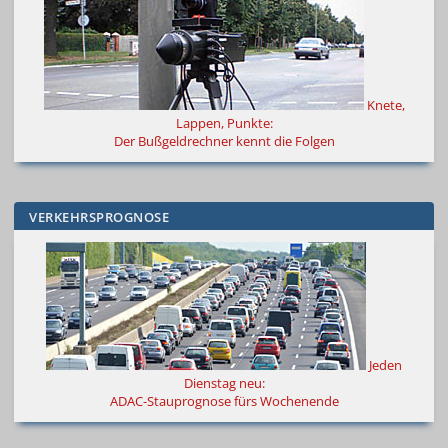
Knete,
Lappen, Punkte:
Der Bußgeldrechner kennt die Folgen
VERKEHRSPROGNOSE
Jeden
Dienstag neu:
ADAC-Stauprognose fürs Wochenende