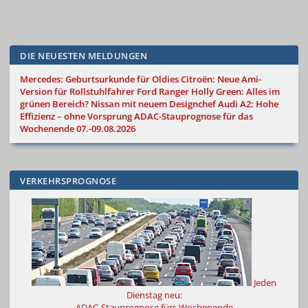
DIE NEUESTEN MELDUNGEN
Mercedes: Geburtsurkunde für Oldies
Citroën: Neue Ami-
Version für Rollstuhlfahrer
Ford Ranger Holly Green: Alles im
grünen Bereich?
Nissan mit neuem Designchef
Audi A2: Hohe
Effizienz – ohne Vorsprung
ADAC-Stauprognose für das
Wochenende 07.-09.08.2026
VERKEHRSPROGNOSE
Jeden
Dienstag neu:
ADAC-Stauprognose fürs Wochenende