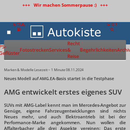
+++ Wir machen Sommerpause :) +++
Recht
Zur Startseite
PS-
Fotostrecken
Services
&
Begehrlichkeiten
Archi
Geflüster
Reise
Marken & Modelle
Lesezeit ~ 1 Minute
08.11.2024
Neues Modell auf AMG.EA-Basis startet in die Testphase
AMG entwickelt erstes eigenes SUV
SUVs mit AMG-Label kennt man im Mercedes-Angebot zur
Genüge, eigene Fahrzeugentwicklungen sind nichts
Neues mehr, und auch Elektroantrieb ist bei der
Performance-Marke angekommen. Nun wollen die
Affalterbacher alle drei Aspekte vereinen: Das erste