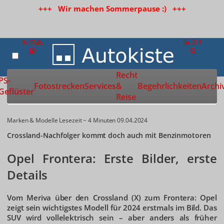
+++ Wir machen Sommerpause :) +++
Recht
Zur Startseite
PS-
Fotostrecken
Services
&
Begehrlichkeiten
Archi
Geflüster
Reise
Marken & Modelle
Lesezeit ~ 4 Minuten
09.04.2024
Crossland-Nachfolger kommt doch auch mit Benzinmotoren
Opel Frontera: Erste Bilder, erste
Details
Vom Meriva über den Crossland (X) zum Frontera: Opel
zeigt sein wichtigstes Modell für 2024 erstmals im Bild. Das
SUV wird vollelektrisch sein – aber anders als früher