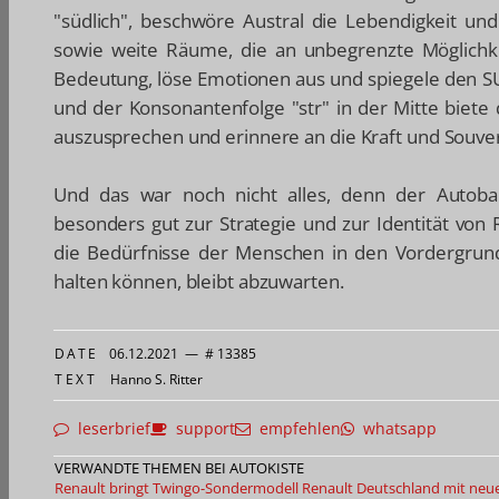
"südlich", beschwöre Austral die Lebendigkeit u
sowie weite Räume, die an unbegrenzte Möglichk
Bedeutung, löse Emotionen aus und spiegele den S
und der Konsonantenfolge "str" in der Mitte biete 
auszusprechen und erinnere an die Kraft und Souve
Und das war noch nicht alles, denn der Autoba
besonders gut zur Strategie und zur Identität von
die Bedürfnisse der Menschen in den Vordergrund 
halten können, bleibt abzuwarten.
DATE
06.12.2021
—
# 13385
TEXT
Hanno S. Ritter
leserbrief
support
empfehlen
whatsapp
VERWANDTE THEMEN BEI AUTOKISTE
Renault bringt Twingo-Sondermodell
Renault Deutschland mit neu