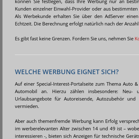
können Sie festlegen, dass Ihre Werbung nur an best
Kunden einzelner Einwahl-Provider oder aus bestimmten 
Als Werbekunde erhalten Sie über den AdServer einen Z
Echtzeit. Die Berechnung erfolgt natürlich nach der Anzahl
Es gibt fast keine Grenzen. Fordern Sie uns, nehmen Sie
K
WELCHE WERBUNG EIGNET SICH?
Auf einer Special-Interest-Portalseite zum Thema Auto 
Automobil an. Hierzu zählen insbesondere: Neu- un
Urlaubsangebote für Autoreisende, Autozubehör und
vermieden.
Aber auch themenfremde Werbung kann Erfolg versprech
im werberelevanten Alter zwischen 14 und 49 ist – wob
interessieren -, bieten sich Anzeigen für technische Ge