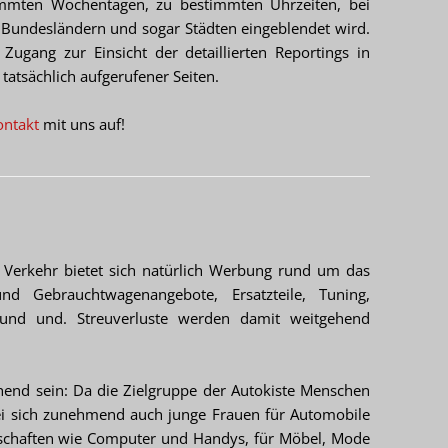
immten Wochentagen, zu bestimmten Uhrzeiten, bei
Bundesländern und sogar Städten eingeblendet wird.
ugang zur Einsicht der detaillierten Reportings in
 tatsächlich aufgerufener Seiten.
ontakt
mit uns auf!
& Verkehr bietet sich natürlich Werbung rund um das
d Gebrauchtwagenangebote, Ersatzteile, Tuning,
 und und. Streuverluste werden damit weitgehend
end sein: Da die Zielgruppe der Autokiste Menschen
ei sich zunehmend auch junge Frauen für Automobile
rätschaften wie Computer und Handys, für Möbel, Mode