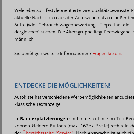
Viele ebenso lifestyleorientierte wie qualitätsbewusste Pr
aktuelle Nachrichten aus der Autoszene nutzen, außerde
Auto (wie Gebrauchtwagenbewertung, Tipps für die Ur
dergleichen) suchen. Die Altersgruppe liegt überwiegend 
männlich.
Sie benötigen weitere Informationen?
Fragen Sie uns!
ENTDECKE DIE MÖGLICHKEITEN!
Autokiste hat verschiedene Werbemöglichkeiten anzubiete
klassische Textanzeige.
Bannerplatzierungen
sind in erster Linie im Top-Be
können kleinere Buttons (max. 162px Breite) rechts in 
der
Übersichtsseite "Service"
. Nach Absprache ist auch ei