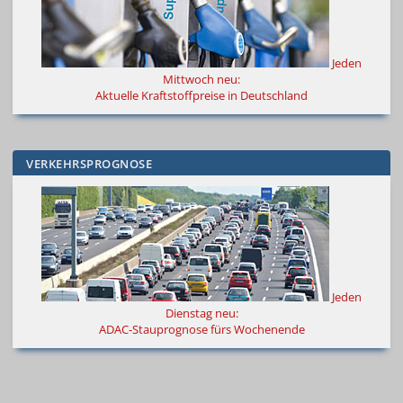
Jeden
Mittwoch neu:
Aktuelle Kraftstoffpreise in Deutschland
VERKEHRSPROGNOSE
Jeden
Dienstag neu:
ADAC-Stauprognose fürs Wochenende