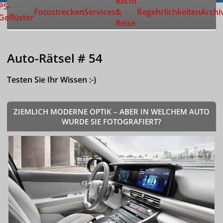
Recht
Zur Startseite
PS-
Fotostrecken
Services
&
Begehrlichkeiten
Archi
Geflüster
Reise
Auto-Rätsel # 54
Testen Sie Ihr Wissen :-)
ZIEMLICH MODERNE OPTIK – ABER IN WELCHEM AUTO
WURDE SIE FOTOGRAFIERT?