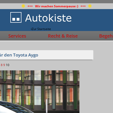
+++ Wir machen Sommerpause :) +++
Zur Startseite
Services
Recht & Reise
Begehr
für den Toyota Aygo
8
9
10