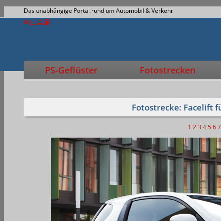
Das unabhängige Portal rund um Automobil & Verkehr
PS-Geflüster
Fotostrecken
Fotostrecke: Facelift 
1
2
3
4
5
6
7