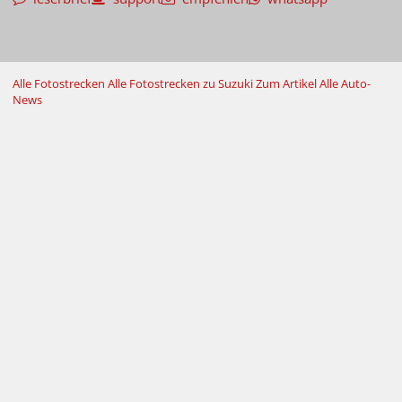
Alle Fotostrecken
Alle Fotostrecken zu Suzuki
Zum Artikel
Alle Auto-
News