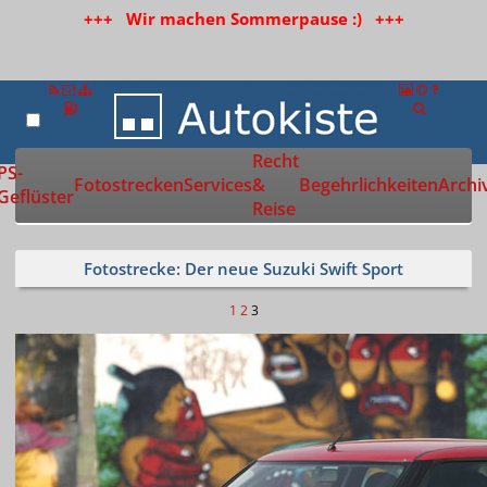
+++ Wir machen Sommerpause :) +++
Recht
Zur Startseite
PS-
Fotostrecken
Services
&
Begehrlichkeiten
Archi
Geflüster
Reise
Fotostrecke: Der neue Suzuki Swift Sport
1
2
3