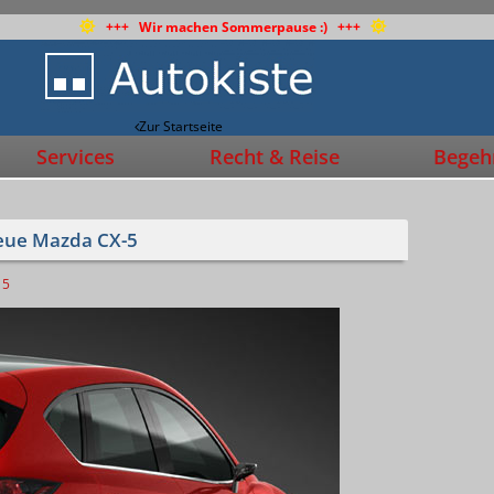
+++ Wir machen Sommerpause :) +++
Zur Startseite
Services
Recht & Reise
Begehr
neue Mazda CX-5
5