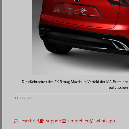
Die »Kehrseite« des CX-5 mag Mazda im Vorfeld der IAA-Premiere no
realistischen
03.08.2011
leserbrief
support
empfehlen
whatsapp