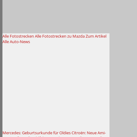
Alle Fotostrecken
Alle Fotostrecken zu Mazda
Zum Artikel
Alle Auto-News
Mercedes: Geburtsurkunde für Oldies
Citroën: Neue Ami-