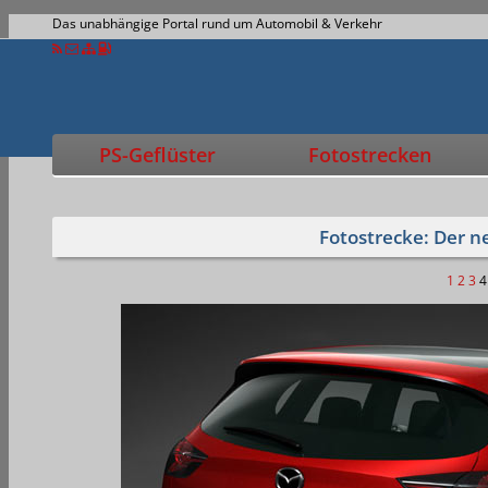
Das unabhängige Portal rund um Automobil & Verkehr
PS-Geflüster
Fotostrecken
Fotostrecke: Der 
1
2
3
4