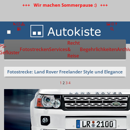
+++ Wir machen Sommerpause :) +++
Recht
Zur Startseite
PS-
Fotostrecken
Services
&
Begehrlichkeiten
Archi
Geflüster
Reise
Fotostrecke: Land Rover Freelander Style und Elegance
1
2
3
4