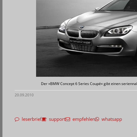
Der »BMW Concept 6 Series Coupé« gibt einen serienna
20.09.2010
leserbrief
support
empfehlen
whatsapp