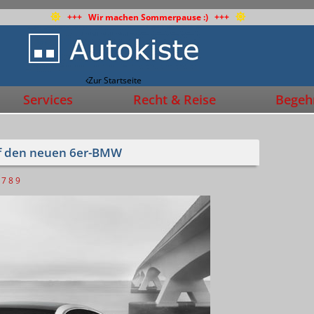
+++ Wir machen Sommerpause :) +++
Zur Startseite
Services
Recht & Reise
Begehr
uf den neuen 6er-BMW
7
8
9