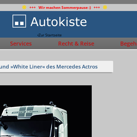
+++ Wir machen Sommerpause :) +++
Zur Startseite
Services
Recht & Reise
Begehr
 und »White Liner« des Mercedes Actros