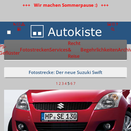
+++ Wir machen Sommerpause :) +++
Recht
Zur Startseite
PS-
Fotostrecken
Services
&
Begehrlichkeiten
Archi
Geflüster
Reise
Fotostrecke: Der neue Suzuki Swift
1
2
3
4
5
6
7