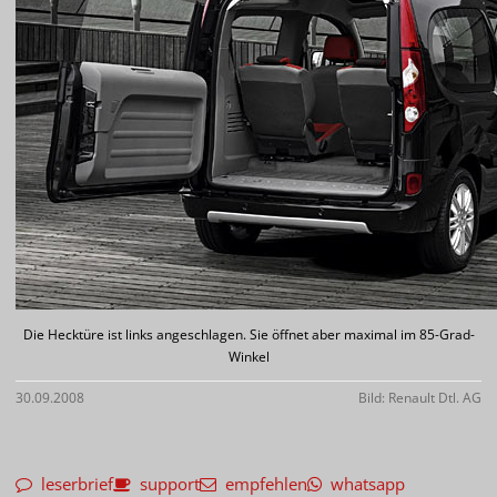
Die Hecktüre ist links angeschlagen. Sie öffnet aber maximal im 85-Grad-
Winkel
30.09.2008
Bild: Renault Dtl. AG
leserbrief
support
empfehlen
whatsapp