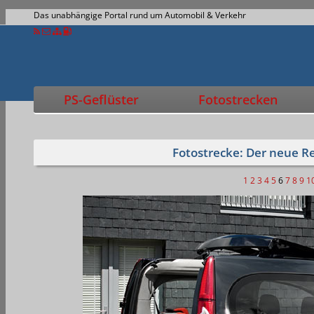
Das unabhängige Portal rund um Automobil & Verkehr
PS-Geflüster
Fotostrecken
Fotostrecke: Der neue R
1
2
3
4
5
6
7
8
9
1