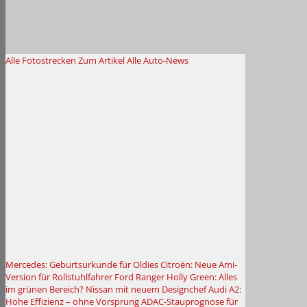
Alle Fotostrecken
Zum Artikel
Alle Auto-News
Mercedes: Geburtsurkunde für Oldies
Citroën: Neue Ami-
Version für Rollstuhlfahrer
Ford Ranger Holly Green: Alles
im grünen Bereich?
Nissan mit neuem Designchef
Audi A2:
Hohe Effizienz – ohne Vorsprung
ADAC-Stauprognose für