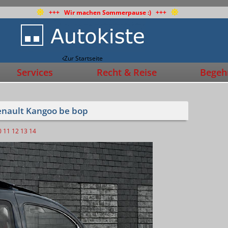
+++ Wir machen Sommerpause :) +++
Zur Startseite
Services
Recht & Reise
Begehr
enault Kangoo be bop
0
11
12
13
14