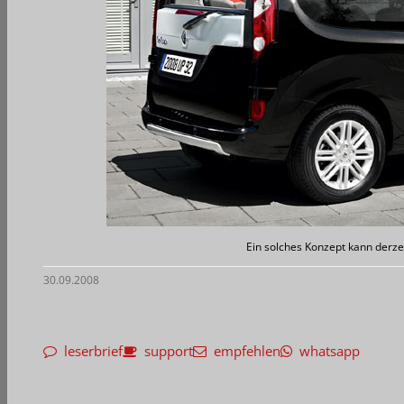
Ein solches Konzept kann derze
30.09.2008
leserbrief
support
empfehlen
whatsapp