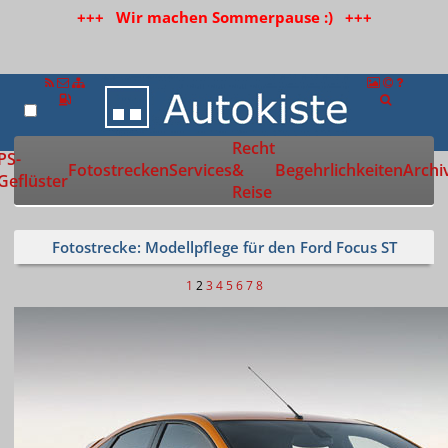
+++ Wir machen Sommerpause :) +++
Recht
Zur Startseite
PS-
Fotostrecken
Services
&
Begehrlichkeiten
Archi
Geflüster
Reise
Fotostrecke: Modellpflege für den Ford Focus ST
1
2
3
4
5
6
7
8