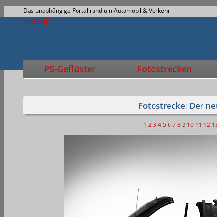
Das unabhängige Portal rund um Automobil & Verkehr
PS-Geflüster
Fotostrecken
Fotostrecke: Der n
1
2
3
4
5
6
7
8
9
10
11
12
1