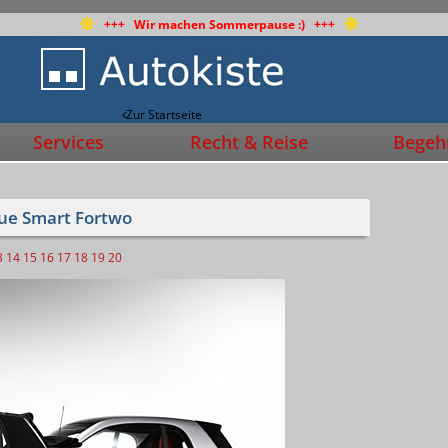
+++ Wir machen Sommerpause :) +++
Zur Startseite
Services
Recht & Reise
Begehr
eue Smart Fortwo
3
14
15
16
17
18
19
20