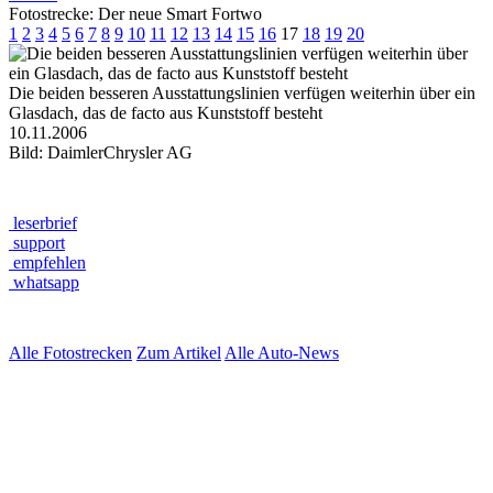
Fotostrecke: Der neue Smart Fortwo
1
2
3
4
5
6
7
8
9
10
11
12
13
14
15
16
17
18
19
20
Die beiden besseren Ausstattungslinien verfügen weiterhin über ein
Glasdach, das de facto aus Kunststoff besteht
10.11.2006
Bild: DaimlerChrysler AG
leserbrief
support
empfehlen
whatsapp
Alle Fotostrecken
Zum Artikel
Alle Auto-News