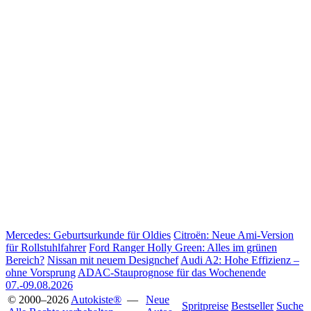
Mercedes: Geburtsurkunde für Oldies
Citroën: Neue Ami-Version
für Rollstuhlfahrer
Ford Ranger Holly Green: Alles im grünen
Bereich?
Nissan mit neuem Designchef
Audi A2: Hohe Effizienz –
ohne Vorsprung
ADAC-Stauprognose für das Wochenende
07.-09.08.2026
© 2000–2026
Autokiste®
—
Neue
Spritpreise
Bestseller
Suche