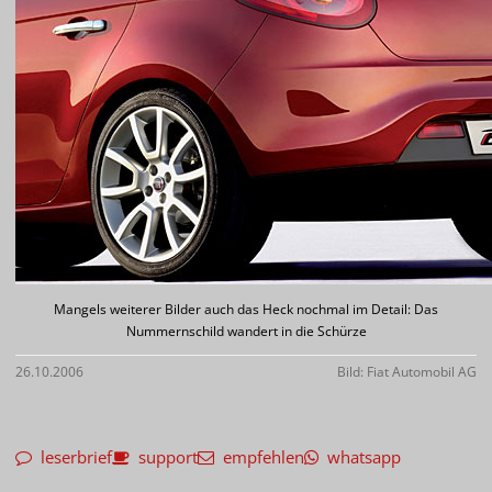
Mangels weiterer Bilder auch das Heck nochmal im Detail: Das
Nummernschild wandert in die Schürze
26.10.2006
Bild: Fiat Automobil AG
leserbrief
support
empfehlen
whatsapp