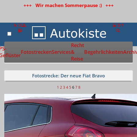
+++ Wir machen Sommerpause :) +++
Recht
Zur Startseite
PS-
Fotostrecken
Services
&
Begehrlichkeiten
Archi
Geflüster
Reise
Fotostrecke: Der neue Fiat Bravo
1
2
3
4
5
6
7
8