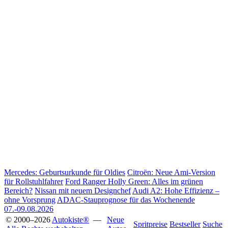
Mercedes: Geburtsurkunde für Oldies
Citroën: Neue Ami-Version
für Rollstuhlfahrer
Ford Ranger Holly Green: Alles im grünen
Bereich?
Nissan mit neuem Designchef
Audi A2: Hohe Effizienz –
ohne Vorsprung
ADAC-Stauprognose für das Wochenende
07.-09.08.2026
© 2000–2026
Autokiste®
—
Neue
Spritpreise
Bestseller
Suche