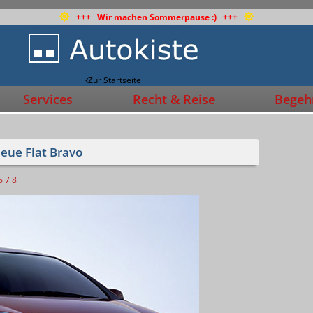
+++ Wir machen Sommerpause :) +++
Zur Startseite
Services
Recht & Reise
Begehr
neue Fiat Bravo
6
7
8