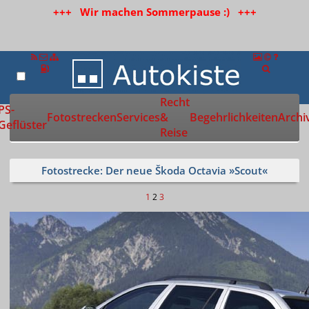
+++ Wir machen Sommerpause :) +++
Recht
Zur Startseite
PS-
Fotostrecken
Services
&
Begehrlichkeiten
Archi
Geflüster
Reise
Fotostrecke: Der neue Škoda Octavia »Scout«
1
2
3