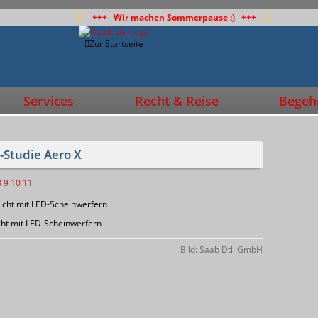
+++ Wir machen Sommerpause :) +++
Zur Startseite
Services
Recht & Reise
Begehr
-Studie Aero X
8
9
10
11
cht mit LED-Scheinwerfern
Bild: Saab Dtl. GmbH