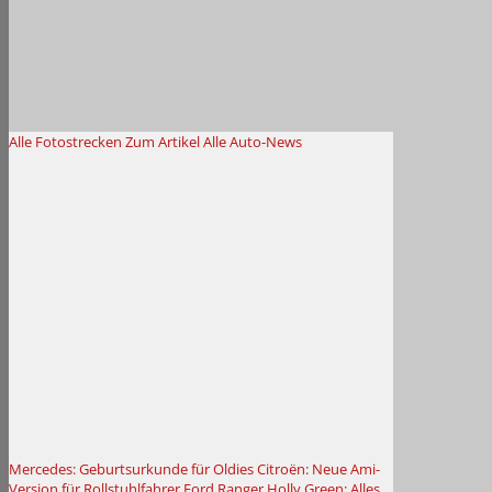
Alle Fotostrecken
Zum Artikel
Alle Auto-News
Mercedes: Geburtsurkunde für Oldies
Citroën: Neue Ami-
Version für Rollstuhlfahrer
Ford Ranger Holly Green: Alles