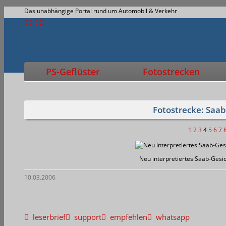
Das unabhängige Portal rund um Automobil & Verkehr
PS-Geflüster
Fotostrecken
Fotostrecke: Saab
1
2
3
4
5
6
7
Neu interpretiertes Saab-Gesi
10.03.2006
leserbrief
support
empfehlen
whatsapp