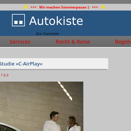
+++ Wir machen Sommerpause :) +++
Zur Startseite
Services
Recht & Reise
Begehr
Studie »C-AirPlay«
7
8
9