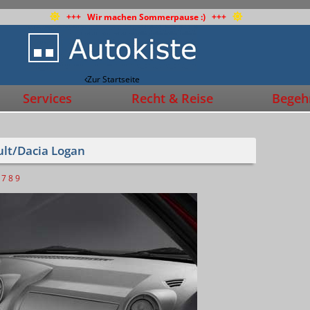
+++ Wir machen Sommerpause :) +++
Zur Startseite
Services
Recht & Reise
Begehr
ult/Dacia Logan
7
8
9