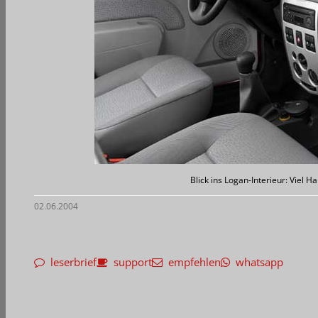
Blick ins Logan-Interieur: Viel Ha
02.06.2004
leserbrief
support
empfehlen
whatsapp