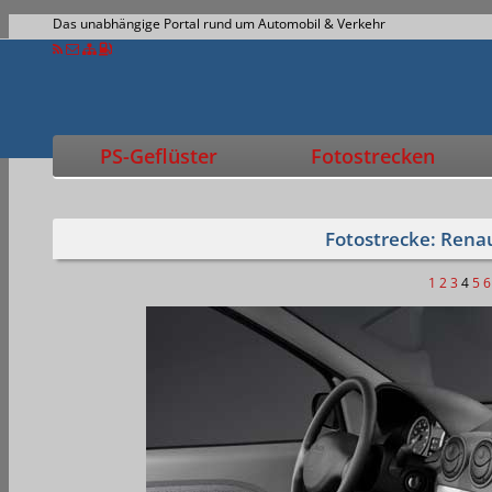
Das unabhängige Portal rund um Automobil & Verkehr
PS-Geflüster
Fotostrecken
Fotostrecke: Rena
1
2
3
4
5
6