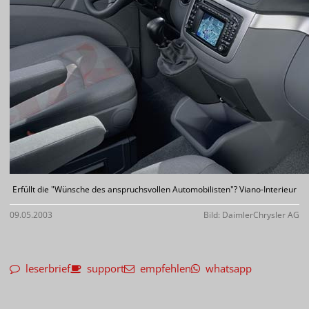
Erfüllt die "Wünsche des anspruchsvollen Automobilisten"? Viano-Interieur
09.05.2003
Bild: DaimlerChrysler AG
leserbrief
support
empfehlen
whatsapp