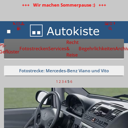
+++ Wir machen Sommerpause :) +++
Recht
Zur Startseite
PS-
Fotostrecken
Services
&
Begehrlichkeiten
Archi
Geflüster
Reise
Fotostrecke: Mercedes-Benz Viano und Vito
1
2
3
4
5
6