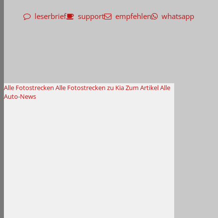
leserbrief
support
empfehlen
whatsapp
Alle Fotostrecken
Alle Fotostrecken zu Kia
Zum Artikel
Alle
Auto-News