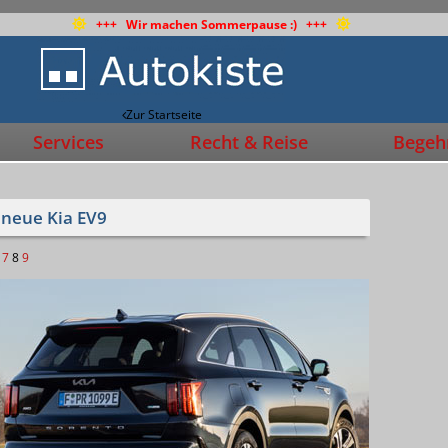
+++ Wir machen Sommerpause :) +++
Zur Startseite
Services
Recht & Reise
Begehr
 neue Kia EV9
7
8
9