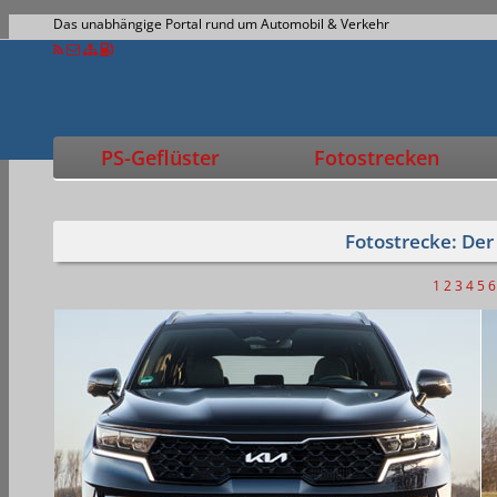
Das unabhängige Portal rund um Automobil & Verkehr
PS-Geflüster
Fotostrecken
Fotostrecke: Der
1
2
3
4
5
6