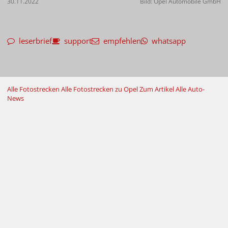
30.11.2022
Bild: Opel Automobile GmbH
leserbrief
support
empfehlen
whatsapp
Alle Fotostrecken
Alle Fotostrecken zu Opel
Zum Artikel
Alle Auto-
News