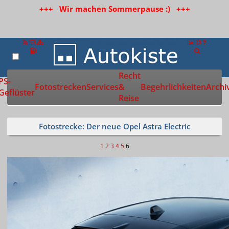
+++ Wir machen Sommerpause :) +++
Recht
Zur Startseite
PS-
Fotostrecken
Services
&
Begehrlichkeiten
Archi
Geflüster
Reise
Fotostrecke: Der neue Opel Astra Electric
1
2
3
4
5
6