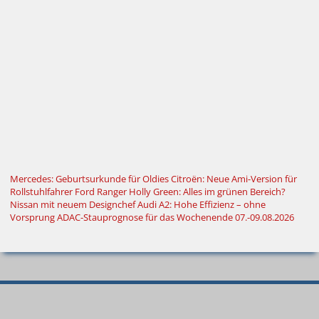
Mercedes: Geburtsurkunde für Oldies
Citroën: Neue Ami-Version für
Rollstuhlfahrer
Ford Ranger Holly Green: Alles im grünen Bereich?
Nissan mit neuem Designchef
Audi A2: Hohe Effizienz – ohne
Vorsprung
ADAC-Stauprognose für das Wochenende 07.-09.08.2026
© 2000–2026
Autokiste®
—
Alle
Neue
Spritpreise
Bestseller
Suche
Rechte vorbehalten
.
Autos