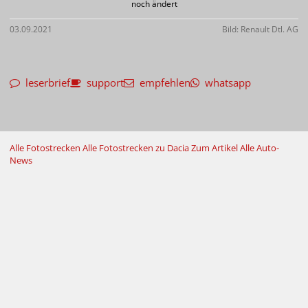
noch ändert
03.09.2021
Bild: Renault Dtl. AG
leserbrief
support
empfehlen
whatsapp
Alle Fotostrecken
Alle Fotostrecken zu Dacia
Zum Artikel
Alle Auto-
News