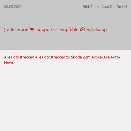
06.05.2021
Bild: Škoda Auto Dtl. GmbH
leserbrief
support
empfehlen
whatsapp
Alle Fotostrecken
Alle Fotostrecken zu Skoda
Zum Artikel
Alle Auto-
News