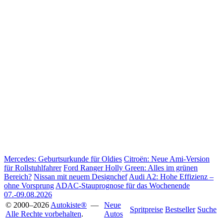
Mercedes: Geburtsurkunde für Oldies
Citroën: Neue Ami-Version
für Rollstuhlfahrer
Ford Ranger Holly Green: Alles im grünen
Bereich?
Nissan mit neuem Designchef
Audi A2: Hohe Effizienz –
ohne Vorsprung
ADAC-Stauprognose für das Wochenende
07.-09.08.2026
© 2000–2026
Autokiste®
—
Neue
Spritpreise
Bestseller
Suche
Alle Rechte vorbehalten
.
Autos