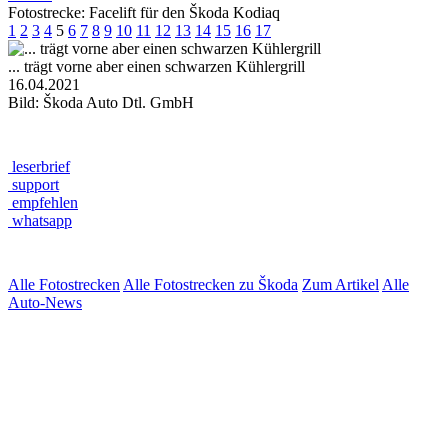
Fotostrecke: Facelift für den Škoda Kodiaq
1
2
3
4
5
6
7
8
9
10
11
12
13
14
15
16
17
... trägt vorne aber einen schwarzen Kühlergrill
16.04.2021
Bild: Škoda Auto Dtl. GmbH
leserbrief
support
empfehlen
whatsapp
Alle Fotostrecken
Alle Fotostrecken zu Škoda
Zum Artikel
Alle
Auto-News