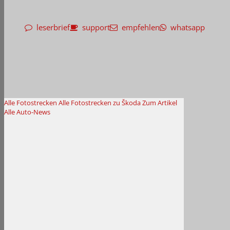
leserbrief
support
empfehlen
whatsapp
Alle Fotostrecken
Alle Fotostrecken zu Škoda
Zum Artikel
Alle Auto-News