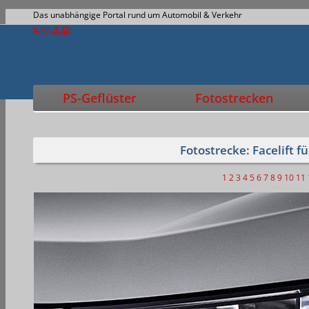
Das unabhängige Portal rund um Automobil & Verkehr
PS-Geflüster
Fotostrecken
Fotostrecke: Facelift 
1
2
3
4
5
6
7
8
9
10
11