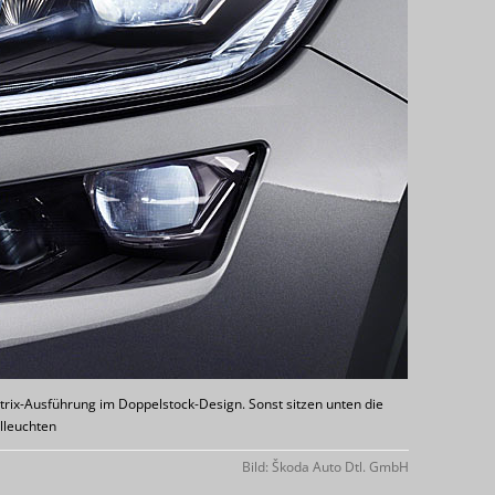
atrix-Ausführung im Doppelstock-Design. Sonst sitzen unten die
lleuchten
Bild: Škoda Auto Dtl. GmbH