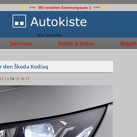
+++ Wir machen Sommerpause :) +++
Zur Startseite
Services
Recht & Reise
Begehr
für den Škoda Kodiaq
12
13
14
15
16
17