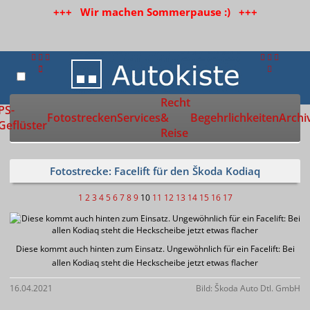
+++ Wir machen Sommerpause :) +++
Recht
Zur Startseite
PS-
Fotostrecken
Services
&
Begehrlichkeiten
Archi
Geflüster
Reise
Fotostrecke: Facelift für den Škoda Kodiaq
1
2
3
4
5
6
7
8
9
10
11
12
13
14
15
16
17
Diese kommt auch hinten zum Einsatz. Ungewöhnlich für ein Facelift: Bei
allen Kodiaq steht die Heckscheibe jetzt etwas flacher
16.04.2021
Bild: Škoda Auto Dtl. GmbH