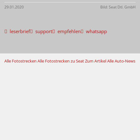
29.01.2020
Bild: Seat Dtl. GmbH
leserbrief
support
empfehlen
whatsapp
Alle Fotostrecken
Alle Fotostrecken zu Seat
Zum Artikel
Alle Auto-News