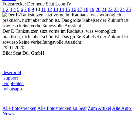
Fotostrecke: Der neue Seat Leon IV
1
2
3
4
5
6
7
8
9
10
11
12
13
14
15
16
17
18
19
20
21
22
23
24
25
Der E-Tankstutzen sitzt vorne im Radhaus, was womöglich
praktisch, nicht aber schön ist. Das große Kabelset der Zukunft ist
sowieso keine verheißungsvolle Aussicht
29.01.2020
Bild: Seat Dtl. GmbH
leserbrief
support
empfehlen
whatsapp
Alle Fotostrecken
Alle Fotostrecken zu Seat
Zum Artikel
Alle Auto-
News