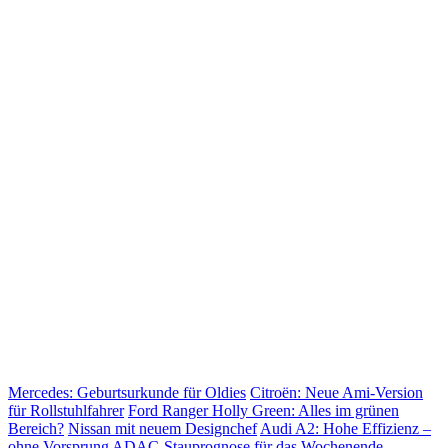
Mercedes: Geburtsurkunde für Oldies
Citroën: Neue Ami-Version
für Rollstuhlfahrer
Ford Ranger Holly Green: Alles im grünen
Bereich?
Nissan mit neuem Designchef
Audi A2: Hohe Effizienz –
ohne Vorsprung
ADAC-Stauprognose für das Wochenende