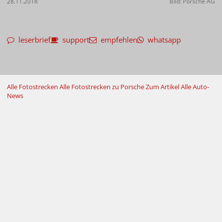
28.11.2018
Bild: Porsche AG
leserbrief
support
empfehlen
whatsapp
Alle Fotostrecken
Alle Fotostrecken zu Porsche
Zum Artikel
Alle Auto-
News